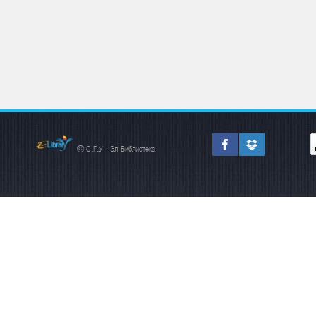
© С.Г.У - Эл-Библиотека