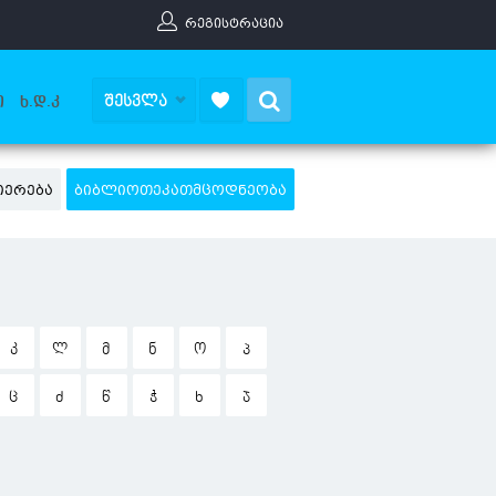
ᲠᲔᲒᲘᲡᲢᲠᲐᲪᲘᲐ
Search
ᲨᲔᲡᲕᲚᲐ
Ი
Ხ.Დ.Კ
ᲘᲔᲠᲔᲑᲐ
ᲑᲘᲑᲚᲘᲝᲗᲔᲙᲐᲗᲛᲪᲝᲓᲜᲔᲝᲑᲐ
Კ
Ლ
Მ
Ნ
Ო
Პ
Ც
Ძ
Წ
Ჭ
Ხ
Ჯ