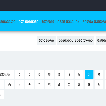
ᲛᲗᲐᲕᲐᲠᲘ
ᲔᲚ-ᲬᲘᲒᲜᲔᲑᲘ
ᲑᲚᲝᲒᲘ
ᲩᲕᲔᲜ ᲨᲔᲡᲐᲮᲔᲑ
ᲛᲔᲓᲘᲐ ᲪᲔᲜᲢᲠ
ᲛᲗᲐᲕᲐᲠᲘ
ᲬᲘᲒᲜᲔᲑᲘᲡ ᲙᲐᲢᲐᲚᲝᲒᲘ
ᲛᲔᲪᲜ
ᲧᲕᲔᲚᲐ
Ა
Ბ
Გ
Დ
Ე
Ვ
Ზ
Თ
Ი
Ჟ
Რ
Ს
Ტ
Უ
Ფ
Ქ
Ღ
Ყ
Შ
Ჩ
Ჰ