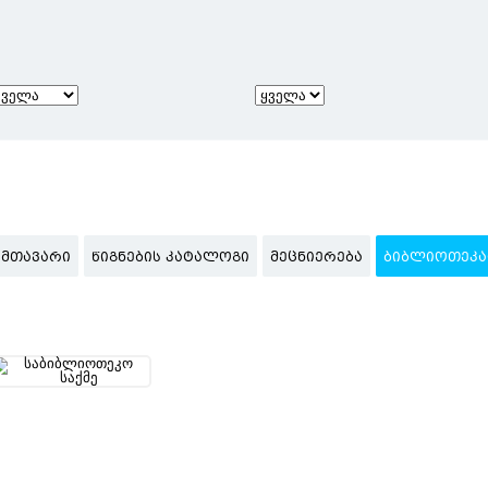
ᲛᲗᲐᲕᲐᲠᲘ
ᲬᲘᲒᲜᲔᲑᲘᲡ ᲙᲐᲢᲐᲚᲝᲒᲘ
ᲛᲔᲪᲜᲘᲔᲠᲔᲑᲐ
ᲑᲘᲑᲚᲘᲝᲗᲔᲙᲐ