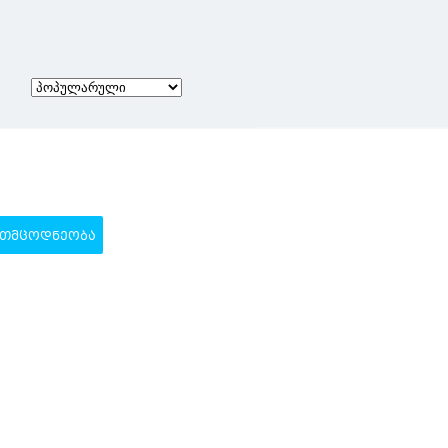
ᲗᲛᲪᲝᲓᲜᲔᲝᲑᲐ