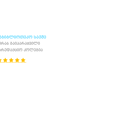
ᲐᲑᲘᲑᲚᲘᲝᲗᲔᲙᲝ ᲡᲐᲥᲛᲔ
ურაბ გაიპარაშვილი
არედაქციო კოლეგია