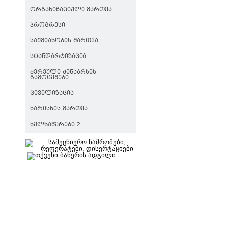
ᲝᲠᲒᲐᲜᲘᲖᲐᲪᲘᲣᲚᲘ ᲛᲐᲠᲗᲕᲐ
ᲞᲠᲝᲒᲠᲔᲡᲘ
ᲡᲐᲥᲛᲘᲐᲜᲝᲑᲘᲡ ᲛᲐᲠᲗᲕᲐ
ᲡᲢᲐᲜᲓᲐᲠᲢᲘᲖᲐᲪᲘᲐ
ᲨᲔᲠᲔᲣᲚᲘ ᲨᲘᲜᲐᲐᲠᲡᲘᲡ
ᲒᲐᲛᲝᲪᲔᲛᲔᲑᲘ
ᲪᲘᲕᲘᲚᲘᲖᲐᲪᲘᲐ
ᲮᲐᲠᲘᲡᲮᲘᲡ ᲛᲐᲠᲗᲕᲐ
ᲮᲔᲚᲜᲐᲬᲔᲠᲔᲑᲘ 2