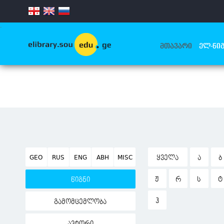
.
ᲛᲗᲐᲕᲐᲠᲘ
ᲔᲚ-ᲬᲘᲒ
GEO
RUS
ENG
ABH
MISC
ᲧᲕᲔᲚᲐ
Ა
Ბ
Ჟ
Რ
Ს
Ტ
წიგნი
Ჰ
გამომცემლობა