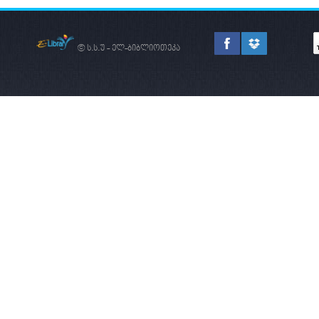
© ს.ს.უ - ელ-ბიბლიოთეკა