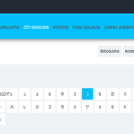
ᲛᲗᲐᲕᲐᲠᲘ
ᲔᲚ-ᲬᲘᲒᲜᲔᲑᲘ
ᲑᲚᲝᲒᲘ
ᲩᲕᲔᲜ ᲨᲔᲡᲐᲮᲔᲑ
ᲛᲔᲓᲘᲐ ᲪᲔᲜᲢᲠ
ᲛᲗᲐᲕᲐᲠᲘ
ᲬᲘᲒ
ᲧᲕᲔᲚᲐ
Ა
Ბ
Გ
Დ
Ე
Ვ
Ზ
Თ
Ი
Ჟ
Რ
Ს
Ტ
Უ
Ფ
Ქ
Ღ
Ყ
Შ
Ჩ
Ჰ