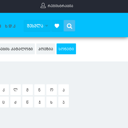
ᲠᲔᲒᲘᲡᲢᲠᲐᲪᲘᲐ
Search
ᲨᲔᲡᲕᲚᲐ
Ი
Ხ.Დ.Კ
ᲜᲔᲑᲘᲡ ᲙᲐᲢᲐᲚᲝᲒᲘ
ᲞᲝᲔᲖᲘᲐ
ᲡᲝᲜᲔᲢᲘ
Კ
Ლ
Მ
Ნ
Ო
Პ
Ც
Ძ
Წ
Ჭ
Ხ
Ჯ