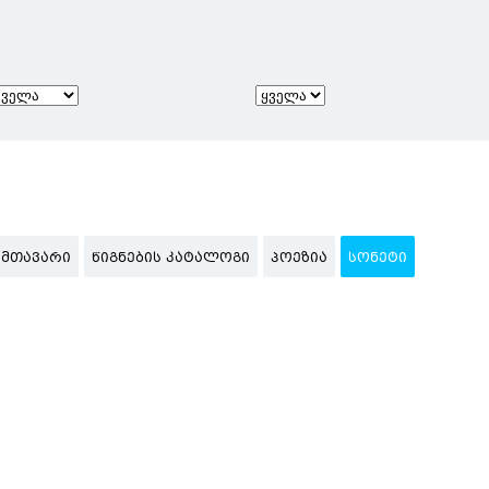
ᲛᲗᲐᲕᲐᲠᲘ
ᲬᲘᲒᲜᲔᲑᲘᲡ ᲙᲐᲢᲐᲚᲝᲒᲘ
ᲞᲝᲔᲖᲘᲐ
ᲡᲝᲜᲔᲢᲘ