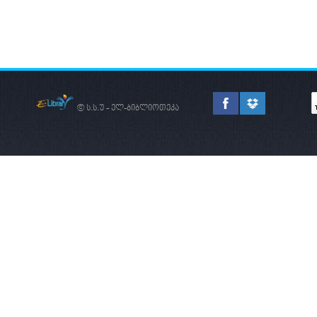
© ს.ს.უ - ელ-ბიბლიოთეკა