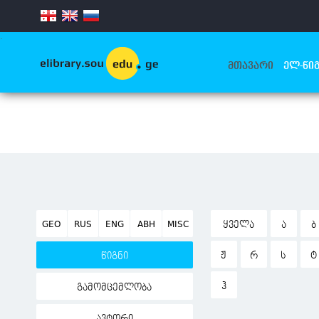
.
ᲛᲗᲐᲕᲐᲠᲘ
ᲔᲚ-ᲬᲘᲒ
GEO
RUS
ENG
ABH
MISC
ᲧᲕᲔᲚᲐ
Ა
Ბ
Ჟ
Რ
Ს
Ტ
წიგნი
Ჰ
გამომცემლობა