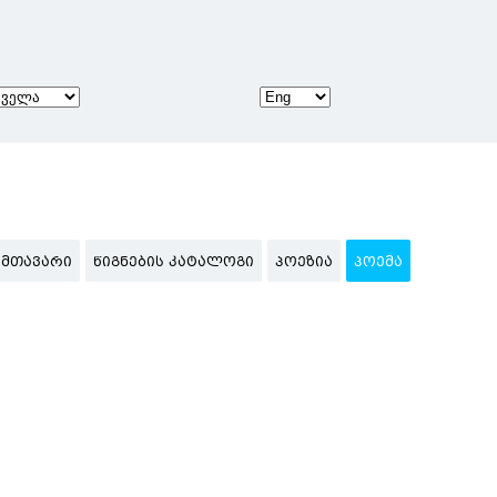
ᲛᲗᲐᲕᲐᲠᲘ
ᲬᲘᲒᲜᲔᲑᲘᲡ ᲙᲐᲢᲐᲚᲝᲒᲘ
ᲞᲝᲔᲖᲘᲐ
ᲞᲝᲔᲛᲐ