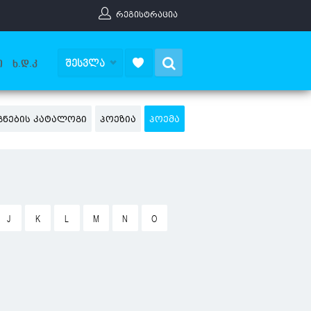
ᲠᲔᲒᲘᲡᲢᲠᲐᲪᲘᲐ
Search
ᲨᲔᲡᲕᲚᲐ
Ი
Ხ.Დ.Კ
ᲒᲜᲔᲑᲘᲡ ᲙᲐᲢᲐᲚᲝᲒᲘ
ᲞᲝᲔᲖᲘᲐ
ᲞᲝᲔᲛᲐ
J
K
L
M
N
O