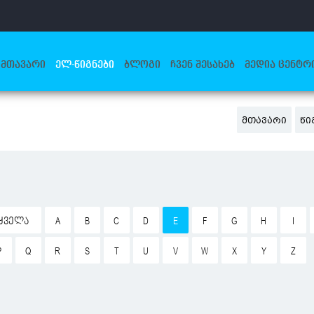
ᲛᲗᲐᲕᲐᲠᲘ
ᲔᲚ-ᲬᲘᲒᲜᲔᲑᲘ
ᲑᲚᲝᲒᲘ
ᲩᲕᲔᲜ ᲨᲔᲡᲐᲮᲔᲑ
ᲛᲔᲓᲘᲐ ᲪᲔᲜᲢᲠ
ᲛᲗᲐᲕᲐᲠᲘ
ᲬᲘ
ᲧᲕᲔᲚᲐ
A
B
C
D
E
F
G
H
I
P
Q
R
S
T
U
V
W
X
Y
Z