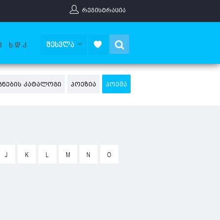
ᲠᲔᲒᲘᲡᲢᲠᲐᲪᲘᲐ
Search
ᲨᲔᲡᲕᲚᲐ
Ი
Ხ.Დ.Კ
ᲒᲜᲔᲑᲘᲡ ᲙᲐᲢᲐᲚᲝᲒᲘ
ᲞᲝᲔᲖᲘᲐ
ᲞᲝᲔᲛᲐ
J
K
L
M
N
O