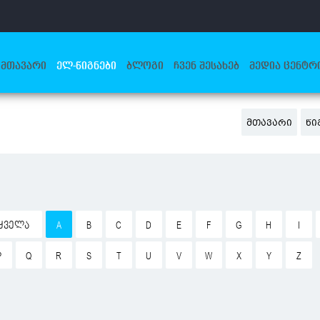
ᲛᲗᲐᲕᲐᲠᲘ
ᲔᲚ-ᲬᲘᲒᲜᲔᲑᲘ
ᲑᲚᲝᲒᲘ
ᲩᲕᲔᲜ ᲨᲔᲡᲐᲮᲔᲑ
ᲛᲔᲓᲘᲐ ᲪᲔᲜᲢᲠ
ᲛᲗᲐᲕᲐᲠᲘ
ᲬᲘ
ᲧᲕᲔᲚᲐ
A
B
C
D
E
F
G
H
I
P
Q
R
S
T
U
V
W
X
Y
Z