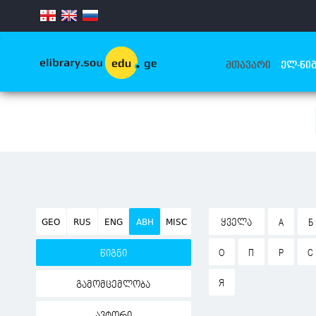
.
ᲛᲗᲐᲕᲐᲠᲘ
ᲔᲚ-ᲬᲘᲒ
GEO
RUS
ENG
ABH
MISC
ᲧᲕᲔᲚᲐ
А
Б
О
П
Р
С
წიგნი
Я
გამომცემლობა