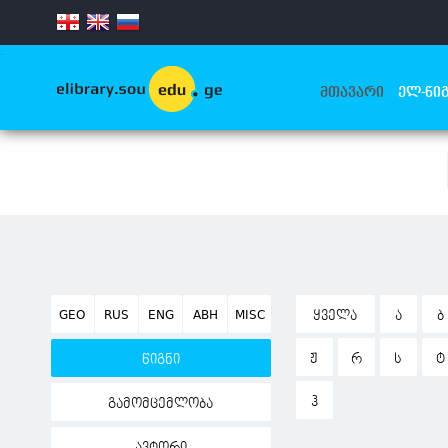
.
ᲛᲗᲐᲕᲐᲠᲘ
ᲔᲚ-ᲬᲘᲒ
GEO
RUS
ENG
ABH
MISC
ᲧᲕᲔᲚᲐ
Ა
Ბ
Ჟ
Რ
Ს
Ტ
წიგნი
Ჰ
გამომცემლობა