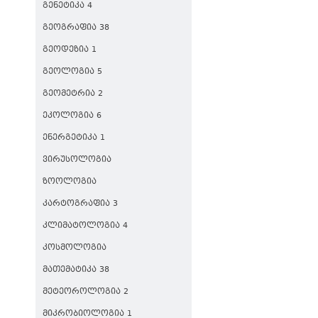
ᲒᲔᲜᲔᲢᲘᲙᲐ 4
ᲒᲔᲝᲒᲠᲐᲤᲘᲐ 38
ᲒᲔᲝᲓᲔᲖᲘᲐ 1
ᲒᲔᲝᲚᲝᲒᲘᲐ 5
ᲒᲔᲝᲛᲔᲢᲠᲘᲐ 2
ᲔᲙᲝᲚᲝᲒᲘᲐ 6
ᲔᲜᲔᲠᲒᲔᲢᲘᲙᲐ 1
ᲕᲘᲠᲣᲡᲝᲚᲝᲒᲘᲐ
ᲖᲝᲝᲚᲝᲒᲘᲐ
ᲙᲐᲠᲢᲝᲒᲠᲐᲤᲘᲐ 3
ᲙᲚᲘᲛᲐᲢᲝᲚᲝᲒᲘᲐ 4
ᲙᲝᲡᲛᲝᲚᲝᲒᲘᲐ
ᲛᲐᲗᲔᲛᲐᲢᲘᲙᲐ 38
ᲛᲔᲢᲔᲝᲠᲝᲚᲝᲒᲘᲐ 2
ᲛᲘᲙᲠᲝᲑᲘᲝᲚᲝᲒᲘᲐ 1