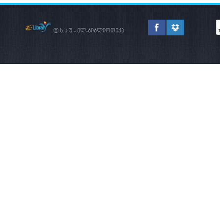
© ს.ს.უ - ელ-ბიბლიოთეკა