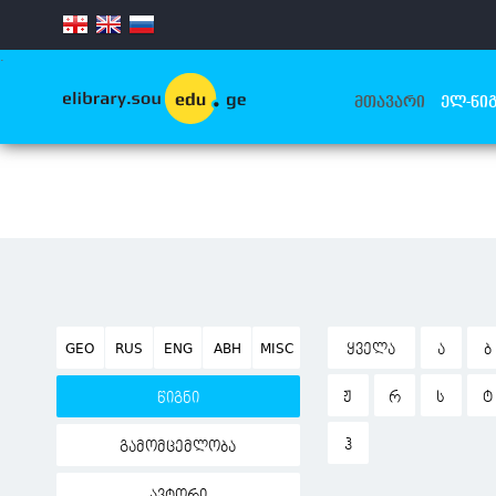
.
ᲛᲗᲐᲕᲐᲠᲘ
ᲔᲚ-ᲬᲘᲒ
GEO
RUS
ENG
ABH
MISC
ᲧᲕᲔᲚᲐ
Ა
Ბ
Ჟ
Რ
Ს
Ტ
წიგნი
Ჰ
გამომცემლობა