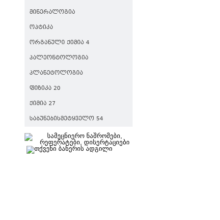
ᲛᲘᲜᲔᲠᲐᲚᲝᲒᲘᲐ
ᲝᲞᲢᲘᲙᲐ
ᲝᲠᲒᲐᲜᲣᲚᲘ ᲥᲘᲛᲘᲐ 4
ᲞᲐᲚᲔᲝᲜᲢᲝᲚᲝᲒᲘᲐ
ᲞᲚᲐᲜᲔᲢᲝᲚᲝᲒᲘᲐ
ᲤᲘᲖᲘᲙᲐ 20
ᲥᲘᲛᲘᲐ 27
ᲡᲐᲑᲣᲜᲔᲑᲘᲡᲛᲔᲢᲧᲕᲔᲚᲝ 54