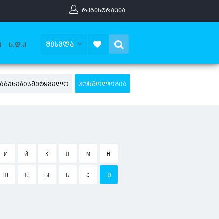
ᲠᲔᲒᲘᲡᲢᲠᲐᲪᲘᲐ
Search
ᲨᲔᲡᲕᲚᲐ
Ი
Ხ.Დ.Კ
ᲡᲐᲑᲣᲜᲔᲑᲘᲡᲛᲔᲢᲧᲕᲔᲚᲝ
ᲙᲝᲡᲛᲝᲚᲝᲒᲘᲐ
И
Й
К
Л
М
Н
Щ
Ъ
Ы
Ь
Э
Ю