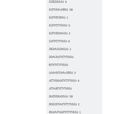
ᲒᲔᲜᲔᲢᲘᲙᲐ 4
ᲒᲔᲝᲒᲠᲐᲤᲘᲐ 38
ᲒᲔᲝᲓᲔᲖᲘᲐ 1
ᲒᲔᲝᲚᲝᲒᲘᲐ 5
ᲒᲔᲝᲛᲔᲢᲠᲘᲐ 2
ᲔᲙᲝᲚᲝᲒᲘᲐ 6
ᲔᲜᲔᲠᲒᲔᲢᲘᲙᲐ 1
ᲕᲘᲠᲣᲡᲝᲚᲝᲒᲘᲐ
ᲖᲝᲝᲚᲝᲒᲘᲐ
ᲙᲐᲠᲢᲝᲒᲠᲐᲤᲘᲐ 3
ᲙᲚᲘᲛᲐᲢᲝᲚᲝᲒᲘᲐ 4
ᲙᲝᲡᲛᲝᲚᲝᲒᲘᲐ
ᲛᲐᲗᲔᲛᲐᲢᲘᲙᲐ 38
ᲛᲔᲢᲔᲝᲠᲝᲚᲝᲒᲘᲐ 2
ᲛᲘᲙᲠᲝᲑᲘᲝᲚᲝᲒᲘᲐ 1