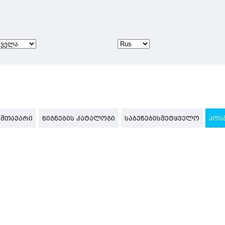
ᲛᲗᲐᲕᲐᲠᲘ
ᲬᲘᲒᲜᲔᲑᲘᲡ ᲙᲐᲢᲐᲚᲝᲒᲘ
ᲡᲐᲑᲣᲜᲔᲑᲘᲡᲛᲔᲢᲧᲕᲔᲚᲝ
ᲙᲝᲡ