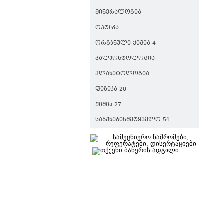
ᲛᲘᲜᲔᲠᲐᲚᲝᲒᲘᲐ
ᲝᲞᲢᲘᲙᲐ
ᲝᲠᲒᲐᲜᲣᲚᲘ ᲥᲘᲛᲘᲐ 4
ᲞᲐᲚᲔᲝᲜᲢᲝᲚᲝᲒᲘᲐ
ᲞᲚᲐᲜᲔᲢᲝᲚᲝᲒᲘᲐ
ᲤᲘᲖᲘᲙᲐ 20
ᲥᲘᲛᲘᲐ 27
ᲡᲐᲑᲣᲜᲔᲑᲘᲡᲛᲔᲢᲧᲕᲔᲚᲝ 54