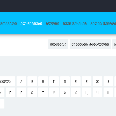
ᲛᲗᲐᲕᲐᲠᲘ
ᲔᲚ-ᲬᲘᲒᲜᲔᲑᲘ
ᲑᲚᲝᲒᲘ
ᲩᲕᲔᲜ ᲨᲔᲡᲐᲮᲔᲑ
ᲛᲔᲓᲘᲐ ᲪᲔᲜᲢᲠ
ᲛᲗᲐᲕᲐᲠᲘ
ᲬᲘᲒᲜᲔᲑᲘᲡ ᲙᲐᲢᲐᲚᲝᲒᲘ
ᲧᲕᲔᲚᲐ
А
Б
В
Г
Д
Е
Ё
Ж
З
О
П
Р
С
Т
У
Ф
Х
Ц
Ч
Ш
Я