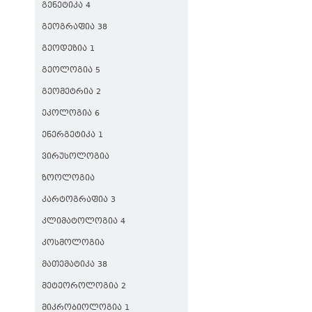
ᲒᲔᲜᲔᲢᲘᲙᲐ 4
ᲒᲔᲝᲒᲠᲐᲤᲘᲐ 38
ᲒᲔᲝᲓᲔᲖᲘᲐ 1
ᲒᲔᲝᲚᲝᲒᲘᲐ 5
ᲒᲔᲝᲛᲔᲢᲠᲘᲐ 2
ᲔᲙᲝᲚᲝᲒᲘᲐ 6
ᲔᲜᲔᲠᲒᲔᲢᲘᲙᲐ 1
ᲕᲘᲠᲣᲡᲝᲚᲝᲒᲘᲐ
ᲖᲝᲝᲚᲝᲒᲘᲐ
ᲙᲐᲠᲢᲝᲒᲠᲐᲤᲘᲐ 3
ᲙᲚᲘᲛᲐᲢᲝᲚᲝᲒᲘᲐ 4
ᲙᲝᲡᲛᲝᲚᲝᲒᲘᲐ
ᲛᲐᲗᲔᲛᲐᲢᲘᲙᲐ 38
ᲛᲔᲢᲔᲝᲠᲝᲚᲝᲒᲘᲐ 2
ᲛᲘᲙᲠᲝᲑᲘᲝᲚᲝᲒᲘᲐ 1