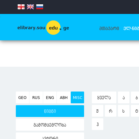
.
ᲛᲗᲐᲕᲐᲠᲘ
ᲔᲚ-ᲬᲘᲒ
GEO
RUS
ENG
ABH
MISC
ᲧᲕᲔᲚᲐ
Ა
Ბ
Ჟ
Რ
Ს
Ტ
წიგნი
Ჰ
გამომცემლობა