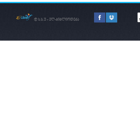
© ს.ს.უ - ელ-ბიბლიოთეკა