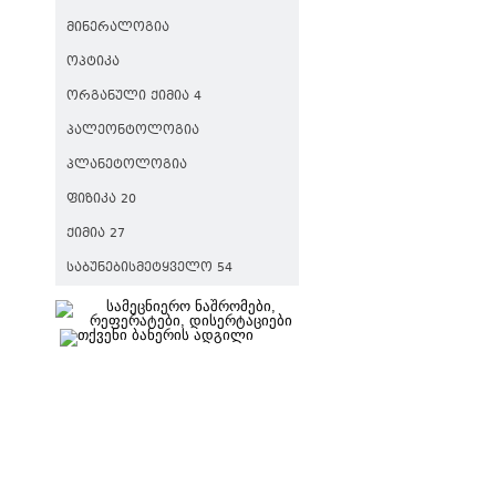
ᲛᲘᲜᲔᲠᲐᲚᲝᲒᲘᲐ
ᲝᲞᲢᲘᲙᲐ
ᲝᲠᲒᲐᲜᲣᲚᲘ ᲥᲘᲛᲘᲐ 4
ᲞᲐᲚᲔᲝᲜᲢᲝᲚᲝᲒᲘᲐ
ᲞᲚᲐᲜᲔᲢᲝᲚᲝᲒᲘᲐ
ᲤᲘᲖᲘᲙᲐ 20
ᲥᲘᲛᲘᲐ 27
ᲡᲐᲑᲣᲜᲔᲑᲘᲡᲛᲔᲢᲧᲕᲔᲚᲝ 54