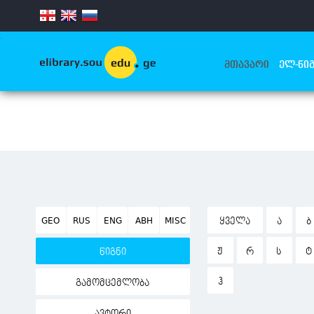
.
ᲛᲗᲐᲕᲐᲠᲘ
ᲔᲚ-ᲬᲘᲒ
GEO
RUS
ENG
ABH
MISC
ᲧᲕᲔᲚᲐ
Ა
Ბ
Ჟ
Რ
Ს
Ტ
წიგნი
Ჰ
გამომცემლობა