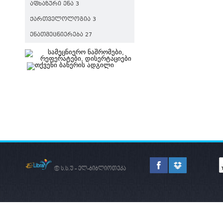
ᲐᲤᲮᲐᲖᲣᲠᲘ ᲔᲜᲐ 3
ᲥᲐᲠᲗᲕᲔᲚᲝᲚᲝᲒᲘᲐ 3
ᲔᲜᲐᲗᲛᲔᲪᲜᲘᲔᲠᲔᲑᲐ 27
© ს.ს.უ - ელ-ბიბლიოთეკა