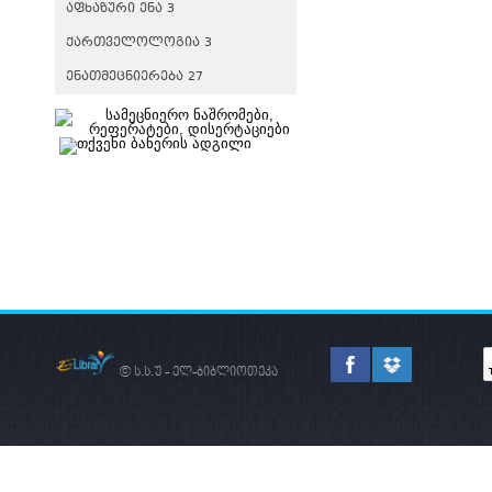
ᲐᲤᲮᲐᲖᲣᲠᲘ ᲔᲜᲐ 3
ᲥᲐᲠᲗᲕᲔᲚᲝᲚᲝᲒᲘᲐ 3
ᲔᲜᲐᲗᲛᲔᲪᲜᲘᲔᲠᲔᲑᲐ 27
© ს.ს.უ - ელ-ბიბლიოთეკა