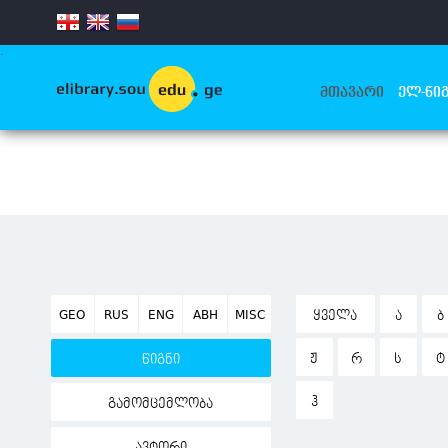
.
ᲛᲗᲐᲕᲐᲠᲘ
ᲔᲚ-ᲬᲘᲒ
GEO
RUS
ENG
ABH
MISC
ᲧᲕᲔᲚᲐ
Ა
Ბ
Ჟ
Რ
Ს
Ტ
წიგნი
Ჰ
გამომცემლობა