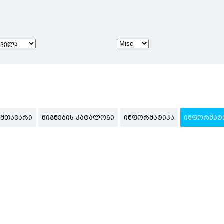
ᲛᲗᲐᲕᲐᲠᲘ
ᲬᲘᲒᲜᲔᲑᲘᲡ ᲙᲐᲢᲐᲚᲝᲒᲘ
ᲘᲜᲤᲝᲠᲛᲐᲢᲘᲙᲐ
ᲘᲜᲤᲝᲠᲛᲐᲢ