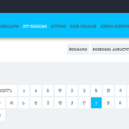
ᲛᲗᲐᲕᲐᲠᲘ
ᲔᲚ-ᲬᲘᲒᲜᲔᲑᲘ
ᲑᲚᲝᲒᲘ
ᲩᲕᲔᲜ ᲨᲔᲡᲐᲮᲔᲑ
ᲛᲔᲓᲘᲐ ᲪᲔᲜᲢᲠ
ᲛᲗᲐᲕᲐᲠᲘ
ᲬᲘᲒᲜᲔᲑᲘᲡ ᲙᲐᲢᲐᲚ
ᲧᲕᲔᲚᲐ
Ა
Ბ
Გ
Დ
Ე
Ვ
Ზ
Თ
Ი
Ჟ
Რ
Ს
Ტ
Უ
Ფ
Ქ
Ღ
Ყ
Შ
Ჩ
Ჰ