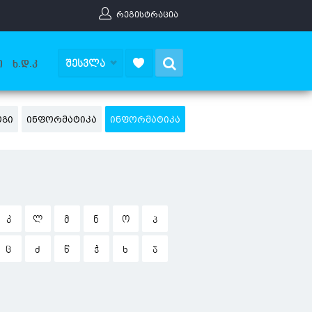
ᲠᲔᲒᲘᲡᲢᲠᲐᲪᲘᲐ
Search
ᲨᲔᲡᲕᲚᲐ
Ი
Ხ.Დ.Კ
ᲝᲒᲘ
ᲘᲜᲤᲝᲠᲛᲐᲢᲘᲙᲐ
ᲘᲜᲤᲝᲠᲛᲐᲢᲘᲙᲐ
Კ
Ლ
Მ
Ნ
Ო
Პ
Ც
Ძ
Წ
Ჭ
Ხ
Ჯ