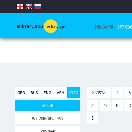
.
ᲛᲗᲐᲕᲐᲠᲘ
ᲔᲚ-ᲬᲘᲒ
GEO
RUS
ENG
ABH
MISC
ᲧᲕᲔᲚᲐ
Ა
Ბ
Ჟ
Რ
Ს
Ტ
წიგნი
Ჰ
გამომცემლობა