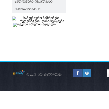
ᲮᲔᲚᲝᲕᲜᲣᲠᲘ ᲘᲜᲢᲔᲚᲔᲥᲢᲘ
ᲘᲜᲤᲝᲠᲛᲐᲢᲘᲙᲐ 11
© ს.ს.უ - ელ-ბიბლიოთეკა