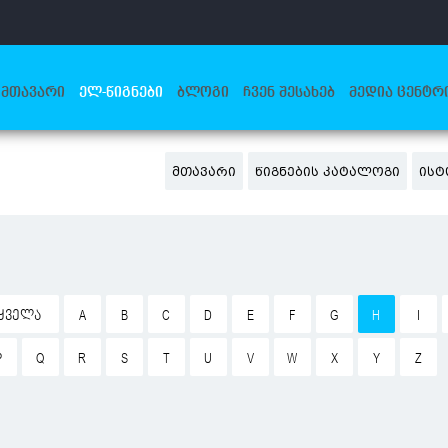
ᲛᲗᲐᲕᲐᲠᲘ
ᲔᲚ-ᲬᲘᲒᲜᲔᲑᲘ
ᲑᲚᲝᲒᲘ
ᲩᲕᲔᲜ ᲨᲔᲡᲐᲮᲔᲑ
ᲛᲔᲓᲘᲐ ᲪᲔᲜᲢᲠ
ᲛᲗᲐᲕᲐᲠᲘ
ᲬᲘᲒᲜᲔᲑᲘᲡ ᲙᲐᲢᲐᲚᲝᲒᲘ
ᲘᲡᲢ
ᲧᲕᲔᲚᲐ
A
B
C
D
E
F
G
H
I
P
Q
R
S
T
U
V
W
X
Y
Z