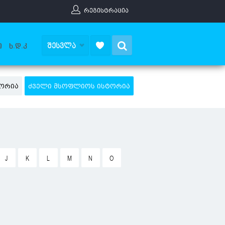
ᲠᲔᲒᲘᲡᲢᲠᲐᲪᲘᲐ
Search
ᲨᲔᲡᲕᲚᲐ
Ი
Ხ.Დ.Კ
ᲝᲠᲘᲐ
ᲫᲕᲔᲚᲘ ᲛᲡᲝᲤᲚᲘᲝᲡ ᲘᲡᲢᲝᲠᲘᲐ
J
K
L
M
N
O