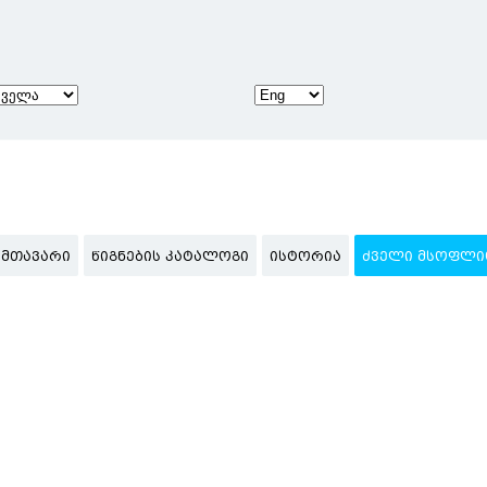
ᲛᲗᲐᲕᲐᲠᲘ
ᲬᲘᲒᲜᲔᲑᲘᲡ ᲙᲐᲢᲐᲚᲝᲒᲘ
ᲘᲡᲢᲝᲠᲘᲐ
ᲫᲕᲔᲚᲘ ᲛᲡᲝᲤᲚᲘ