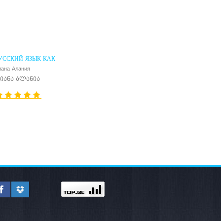
УССКИЙ ЯЗЫК КАК
НОСТРАННЫЙ
иана Алания
იანა ალანია