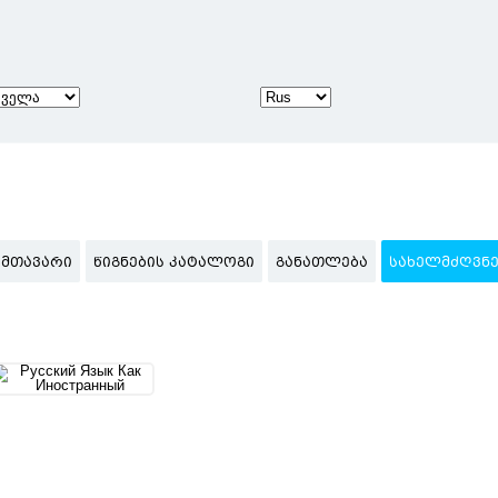
ᲛᲗᲐᲕᲐᲠᲘ
ᲬᲘᲒᲜᲔᲑᲘᲡ ᲙᲐᲢᲐᲚᲝᲒᲘ
ᲒᲐᲜᲐᲗᲚᲔᲑᲐ
ᲡᲐᲮᲔᲚᲛᲫᲦᲕᲜ