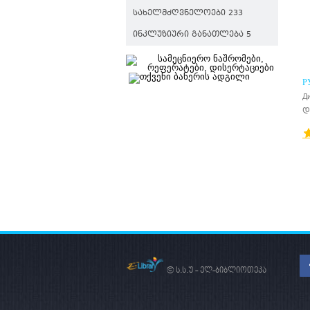
ᲡᲐᲮᲔᲚᲛᲫᲦᲕᲜᲔᲚᲝᲔᲑᲘ 233
ᲘᲜᲙᲚᲣᲖᲘᲣᲠᲘ ᲒᲐᲜᲐᲗᲚᲔᲑᲐ 5
Р
И
Д
დ
© ს.ს.უ - ელ-ბიბლიოთეკა