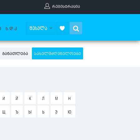
ᲠᲔᲒᲘᲡᲢᲠᲐᲪᲘᲐ
Search
ᲨᲔᲡᲕᲚᲐ
Ი
Ხ.Დ.Კ
ᲒᲐᲜᲐᲗᲚᲔᲑᲐ
ᲡᲐᲮᲔᲚᲛᲫᲦᲕᲜᲔᲚᲝᲔᲑᲘ
И
Й
К
Л
М
Н
Щ
Ъ
Ы
Ь
Э
Ю