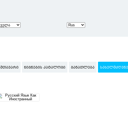
ᲛᲗᲐᲕᲐᲠᲘ
ᲬᲘᲒᲜᲔᲑᲘᲡ ᲙᲐᲢᲐᲚᲝᲒᲘ
ᲒᲐᲜᲐᲗᲚᲔᲑᲐ
ᲡᲐᲮᲔᲚᲛᲫᲦᲕᲜ