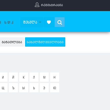
ᲠᲔᲒᲘᲡᲢᲠᲐᲪᲘᲐ
Search
ᲨᲔᲡᲕᲚᲐ
Ი
Ხ.Დ.Კ
ᲒᲐᲜᲐᲗᲚᲔᲑᲐ
ᲡᲐᲮᲔᲚᲛᲫᲦᲕᲜᲔᲚᲝᲔᲑᲘ
И
Й
К
Л
М
Н
Щ
Ъ
Ы
Ь
Э
Ю