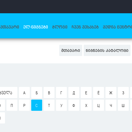
ᲛᲗᲐᲕᲐᲠᲘ
ᲔᲚ-ᲬᲘᲒᲜᲔᲑᲘ
ᲑᲚᲝᲒᲘ
ᲩᲕᲔᲜ ᲨᲔᲡᲐᲮᲔᲑ
ᲛᲔᲓᲘᲐ ᲪᲔᲜᲢᲠ
ᲛᲗᲐᲕᲐᲠᲘ
ᲬᲘᲒᲜᲔᲑᲘᲡ ᲙᲐᲢᲐᲚᲝᲒᲘ
ᲧᲕᲔᲚᲐ
А
Б
В
Г
Д
Е
Ё
Ж
З
О
П
Р
С
Т
У
Ф
Х
Ц
Ч
Ш
Я