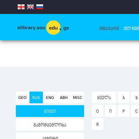
.
ᲛᲗᲐᲕᲐᲠᲘ
ᲔᲚ-ᲬᲘᲒ
GEO
RUS
ENG
ABH
MISC
ᲧᲕᲔᲚᲐ
А
Б
О
П
Р
С
წიგნი
Я
გამომცემლობა