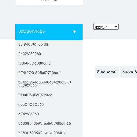
ავტორი
კატეგორია
ᲞᲔᲓᲐᲒᲝᲒᲘᲙᲐ 32
ᲐᲙᲐᲓᲔᲛᲘᲔᲑᲘ
ᲓᲘᲡᲔᲠᲢᲐᲪᲘᲔᲑᲘ 2
ᲛᲗᲐᲕᲐᲠᲘ
ᲬᲘᲒᲜᲔ
ᲖᲝᲒᲐᲓᲘ ᲒᲐᲜᲐᲗᲚᲔᲑᲐ 2
ᲖᲝᲒᲐᲓᲡᲐᲒᲐᲜᲛᲐᲜᲐᲗᲚᲔᲑᲚᲝ
ᲡᲙᲝᲚᲔᲑᲘ
ᲗᲕᲘᲗᲒᲐᲜᲐᲗᲚᲔᲑᲐ
ᲘᲜᲡᲢᲘᲢᲣᲢᲔᲑᲘ
ᲙᲝᲚᲔᲯᲔᲑᲘ
ᲡᲐᲛᲔᲪᲜᲘᲔᲠᲝ ᲜᲐᲨᲠᲝᲛᲔᲑᲘ 10
ᲡᲐᲛᲔᲪᲜᲘᲔᲠᲝ ᲡᲢᲐᲢᲘᲔᲑᲘ 2