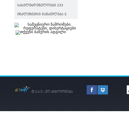
ᲡᲐᲮᲔᲚᲛᲫᲦᲕᲜᲔᲚᲝᲔᲑᲘ 233
ᲘᲜᲙᲚᲣᲖᲘᲣᲠᲘ ᲒᲐᲜᲐᲗᲚᲔᲑᲐ 5
© ს.ს.უ - ელ-ბიბლიოთეკა