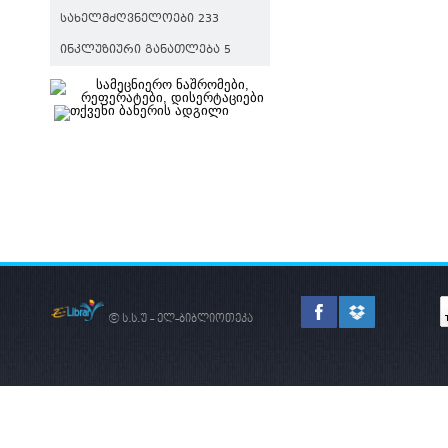
ᲡᲐᲮᲔᲚᲛᲫᲦᲕᲜᲔᲚᲝᲔᲑᲘ 233
ᲘᲜᲙᲚᲣᲖᲘᲣᲠᲘ ᲒᲐᲜᲐᲗᲚᲔᲑᲐ 5
© ს.ს.უ - ელ-ბიბლიოთეკა