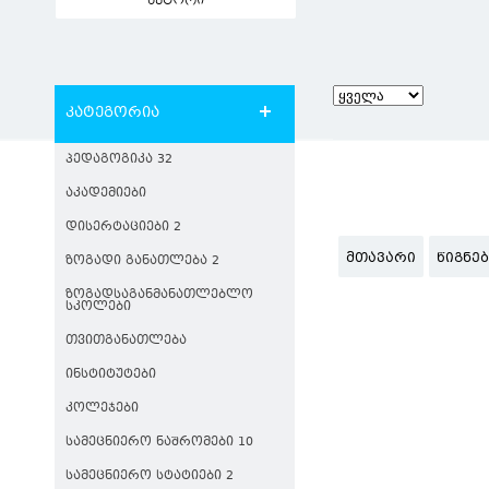
ავტორი
კატეგორია
ᲞᲔᲓᲐᲒᲝᲒᲘᲙᲐ 32
ᲐᲙᲐᲓᲔᲛᲘᲔᲑᲘ
ᲓᲘᲡᲔᲠᲢᲐᲪᲘᲔᲑᲘ 2
ᲛᲗᲐᲕᲐᲠᲘ
ᲬᲘᲒᲜᲔ
ᲖᲝᲒᲐᲓᲘ ᲒᲐᲜᲐᲗᲚᲔᲑᲐ 2
ᲖᲝᲒᲐᲓᲡᲐᲒᲐᲜᲛᲐᲜᲐᲗᲚᲔᲑᲚᲝ
ᲡᲙᲝᲚᲔᲑᲘ
ᲗᲕᲘᲗᲒᲐᲜᲐᲗᲚᲔᲑᲐ
ᲘᲜᲡᲢᲘᲢᲣᲢᲔᲑᲘ
ᲙᲝᲚᲔᲯᲔᲑᲘ
ᲡᲐᲛᲔᲪᲜᲘᲔᲠᲝ ᲜᲐᲨᲠᲝᲛᲔᲑᲘ 10
ᲡᲐᲛᲔᲪᲜᲘᲔᲠᲝ ᲡᲢᲐᲢᲘᲔᲑᲘ 2