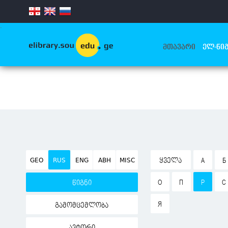
.
ᲛᲗᲐᲕᲐᲠᲘ
ᲔᲚ-ᲬᲘᲒ
GEO
RUS
ENG
ABH
MISC
ᲧᲕᲔᲚᲐ
А
Б
О
П
Р
С
წიგნი
Я
გამომცემლობა