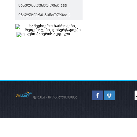
ᲡᲐᲮᲔᲚᲛᲫᲦᲕᲜᲔᲚᲝᲔᲑᲘ 233
ᲘᲜᲙᲚᲣᲖᲘᲣᲠᲘ ᲒᲐᲜᲐᲗᲚᲔᲑᲐ 5
© ს.ს.უ - ელ-ბიბლიოთეკა