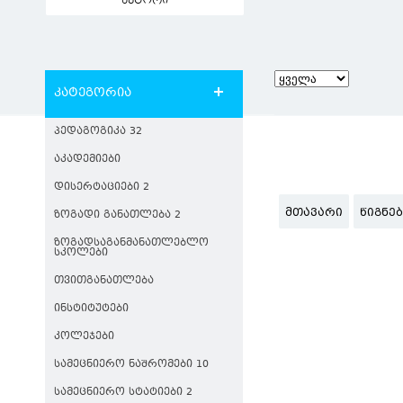
ავტორი
კატეგორია
ᲞᲔᲓᲐᲒᲝᲒᲘᲙᲐ 32
ᲐᲙᲐᲓᲔᲛᲘᲔᲑᲘ
ᲓᲘᲡᲔᲠᲢᲐᲪᲘᲔᲑᲘ 2
ᲛᲗᲐᲕᲐᲠᲘ
ᲬᲘᲒᲜᲔ
ᲖᲝᲒᲐᲓᲘ ᲒᲐᲜᲐᲗᲚᲔᲑᲐ 2
ᲖᲝᲒᲐᲓᲡᲐᲒᲐᲜᲛᲐᲜᲐᲗᲚᲔᲑᲚᲝ
ᲡᲙᲝᲚᲔᲑᲘ
ᲗᲕᲘᲗᲒᲐᲜᲐᲗᲚᲔᲑᲐ
ᲘᲜᲡᲢᲘᲢᲣᲢᲔᲑᲘ
ᲙᲝᲚᲔᲯᲔᲑᲘ
ᲡᲐᲛᲔᲪᲜᲘᲔᲠᲝ ᲜᲐᲨᲠᲝᲛᲔᲑᲘ 10
ᲡᲐᲛᲔᲪᲜᲘᲔᲠᲝ ᲡᲢᲐᲢᲘᲔᲑᲘ 2