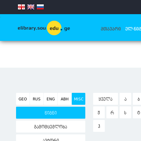
.
ᲛᲗᲐᲕᲐᲠᲘ
ᲔᲚ-ᲬᲘᲒ
GEO
RUS
ENG
ABH
MISC
ᲧᲕᲔᲚᲐ
Ა
Ბ
Ჟ
Რ
Ს
Ტ
წიგნი
Ჰ
გამომცემლობა