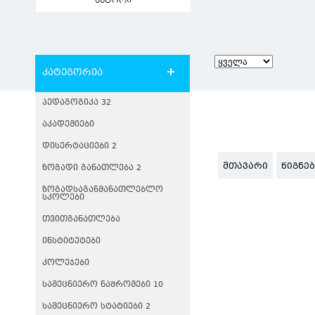
ავტორი
კატეგორია
ᲞᲔᲓᲐᲒᲝᲒᲘᲙᲐ 32
ᲐᲙᲐᲓᲔᲛᲘᲔᲑᲘ
ᲓᲘᲡᲔᲠᲢᲐᲪᲘᲔᲑᲘ 2
ᲛᲗᲐᲕᲐᲠᲘ
ᲬᲘᲒᲜᲔ
ᲖᲝᲒᲐᲓᲘ ᲒᲐᲜᲐᲗᲚᲔᲑᲐ 2
ᲖᲝᲒᲐᲓᲡᲐᲒᲐᲜᲛᲐᲜᲐᲗᲚᲔᲑᲚᲝ
ᲡᲙᲝᲚᲔᲑᲘ
ᲗᲕᲘᲗᲒᲐᲜᲐᲗᲚᲔᲑᲐ
ᲘᲜᲡᲢᲘᲢᲣᲢᲔᲑᲘ
ᲙᲝᲚᲔᲯᲔᲑᲘ
ᲡᲐᲛᲔᲪᲜᲘᲔᲠᲝ ᲜᲐᲨᲠᲝᲛᲔᲑᲘ 10
ᲡᲐᲛᲔᲪᲜᲘᲔᲠᲝ ᲡᲢᲐᲢᲘᲔᲑᲘ 2