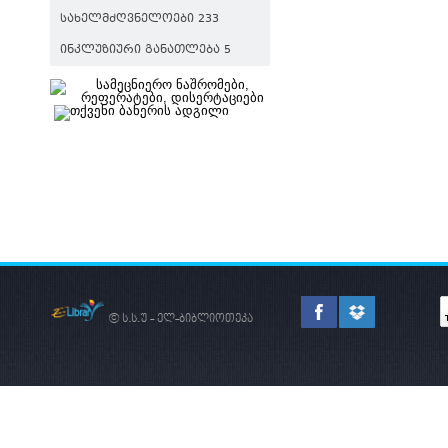
ᲡᲐᲮᲔᲚᲛᲫᲦᲕᲜᲔᲚᲝᲔᲑᲘ 233
ᲘᲜᲙᲚᲣᲖᲘᲣᲠᲘ ᲒᲐᲜᲐᲗᲚᲔᲑᲐ 5
© ს.ს.უ - ელ-ბიბლიოთეკა