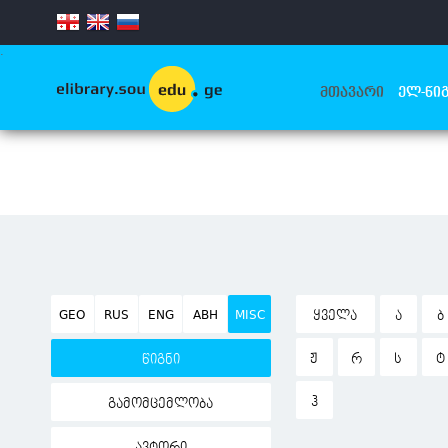
.
ᲛᲗᲐᲕᲐᲠᲘ
ᲔᲚ-ᲬᲘᲒ
GEO
RUS
ENG
ABH
MISC
ᲧᲕᲔᲚᲐ
Ა
Ბ
Ჟ
Რ
Ს
Ტ
წიგნი
Ჰ
გამომცემლობა