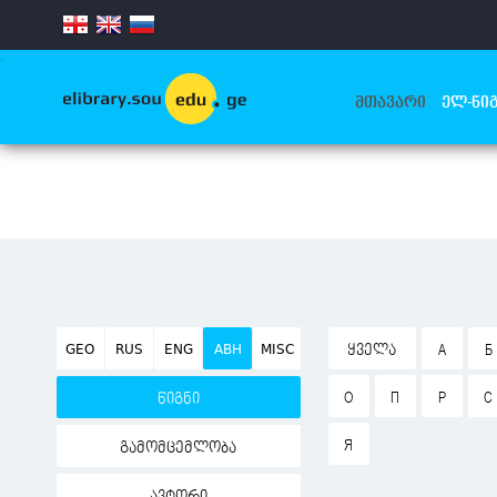
.
ᲛᲗᲐᲕᲐᲠᲘ
ᲔᲚ-ᲬᲘᲒ
GEO
RUS
ENG
ABH
MISC
ᲧᲕᲔᲚᲐ
А
Б
О
П
Р
С
წიგნი
Я
გამომცემლობა