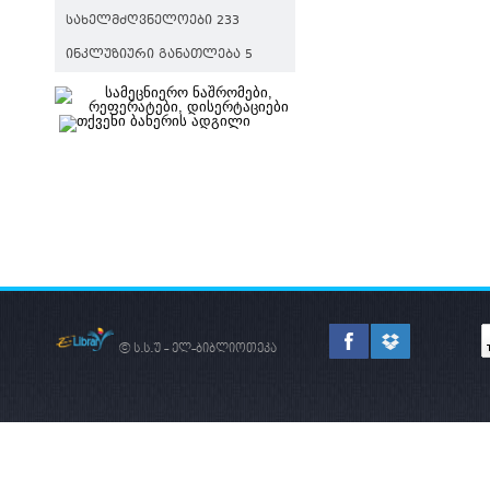
ᲡᲐᲮᲔᲚᲛᲫᲦᲕᲜᲔᲚᲝᲔᲑᲘ 233
ᲘᲜᲙᲚᲣᲖᲘᲣᲠᲘ ᲒᲐᲜᲐᲗᲚᲔᲑᲐ 5
© ს.ს.უ - ელ-ბიბლიოთეკა