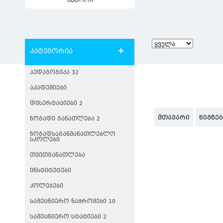
ავტორი
კატეგორია
ᲞᲔᲓᲐᲒᲝᲒᲘᲙᲐ 32
ᲐᲙᲐᲓᲔᲛᲘᲔᲑᲘ
ᲓᲘᲡᲔᲠᲢᲐᲪᲘᲔᲑᲘ 2
ᲛᲗᲐᲕᲐᲠᲘ
ᲬᲘᲒᲜᲔ
ᲖᲝᲒᲐᲓᲘ ᲒᲐᲜᲐᲗᲚᲔᲑᲐ 2
ᲖᲝᲒᲐᲓᲡᲐᲒᲐᲜᲛᲐᲜᲐᲗᲚᲔᲑᲚᲝ
ᲡᲙᲝᲚᲔᲑᲘ
ᲗᲕᲘᲗᲒᲐᲜᲐᲗᲚᲔᲑᲐ
ᲘᲜᲡᲢᲘᲢᲣᲢᲔᲑᲘ
ᲙᲝᲚᲔᲯᲔᲑᲘ
ᲡᲐᲛᲔᲪᲜᲘᲔᲠᲝ ᲜᲐᲨᲠᲝᲛᲔᲑᲘ 10
ᲡᲐᲛᲔᲪᲜᲘᲔᲠᲝ ᲡᲢᲐᲢᲘᲔᲑᲘ 2