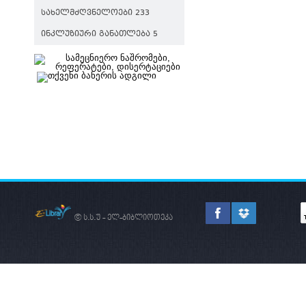
ᲡᲐᲮᲔᲚᲛᲫᲦᲕᲜᲔᲚᲝᲔᲑᲘ 233
ᲘᲜᲙᲚᲣᲖᲘᲣᲠᲘ ᲒᲐᲜᲐᲗᲚᲔᲑᲐ 5
© ს.ს.უ - ელ-ბიბლიოთეკა