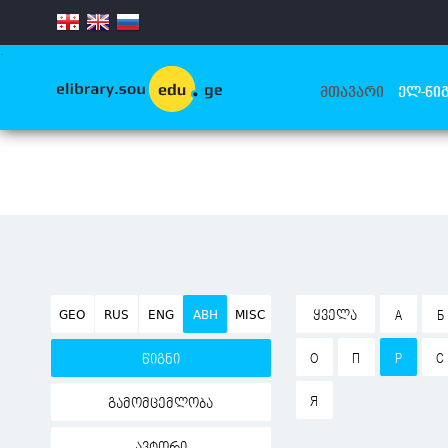
.
ᲛᲗᲐᲕᲐᲠᲘ
ᲔᲚ-ᲬᲘᲒ
GEO
RUS
ENG
ABH
MISC
ᲧᲕᲔᲚᲐ
А
Б
О
П
Р
С
წიგნი
Я
გამომცემლობა