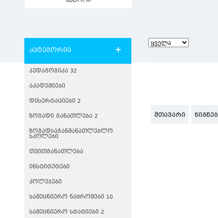
ავტორი
კატეგორია
ᲞᲔᲓᲐᲒᲝᲒᲘᲙᲐ 32
ᲐᲙᲐᲓᲔᲛᲘᲔᲑᲘ
ᲓᲘᲡᲔᲠᲢᲐᲪᲘᲔᲑᲘ 2
ᲛᲗᲐᲕᲐᲠᲘ
ᲬᲘᲒᲜᲔ
ᲖᲝᲒᲐᲓᲘ ᲒᲐᲜᲐᲗᲚᲔᲑᲐ 2
ᲖᲝᲒᲐᲓᲡᲐᲒᲐᲜᲛᲐᲜᲐᲗᲚᲔᲑᲚᲝ
ᲡᲙᲝᲚᲔᲑᲘ
ᲗᲕᲘᲗᲒᲐᲜᲐᲗᲚᲔᲑᲐ
ᲘᲜᲡᲢᲘᲢᲣᲢᲔᲑᲘ
ᲙᲝᲚᲔᲯᲔᲑᲘ
ᲡᲐᲛᲔᲪᲜᲘᲔᲠᲝ ᲜᲐᲨᲠᲝᲛᲔᲑᲘ 10
ᲡᲐᲛᲔᲪᲜᲘᲔᲠᲝ ᲡᲢᲐᲢᲘᲔᲑᲘ 2