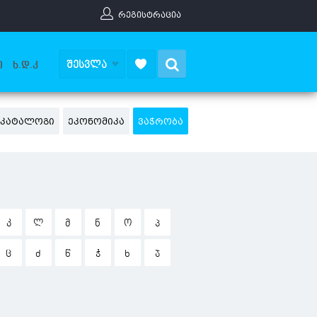
ᲠᲔᲒᲘᲡᲢᲠᲐᲪᲘᲐ
Search
ᲨᲔᲡᲕᲚᲐ
Ი
Ხ.Დ.Კ
Ს ᲙᲐᲢᲐᲚᲝᲒᲘ
ᲔᲙᲝᲜᲝᲛᲘᲙᲐ
ᲕᲐᲭᲠᲝᲑᲐ
Კ
Ლ
Მ
Ნ
Ო
Პ
Ც
Ძ
Წ
Ჭ
Ხ
Ჯ