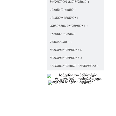
ᲛᲡᲝᲤᲚᲘᲝ ᲔᲙᲝᲜᲝᲛᲘᲙᲐ 1
ᲡᲐᲑᲐᲜᲙᲝ ᲡᲐᲥᲛᲔ 2
ᲡᲐᲥᲛᲔᲗᲬᲐᲠᲛᲝᲔᲑᲐ
ᲢᲣᲠᲘᲖᲛᲘᲡ ᲔᲙᲝᲜᲝᲛᲘᲙᲐ 1
ᲣᲫᲠᲐᲕᲘ ᲥᲝᲜᲔᲑᲐ
ᲤᲘᲜᲐᲜᲡᲔᲑᲘ 10
ᲛᲐᲙᲠᲝᲔᲙᲝᲜᲝᲛᲘᲙᲐ 6
ᲛᲘᲙᲠᲝᲔᲙᲝᲜᲝᲛᲘᲙᲐ 3
ᲡᲐᲔᲠᲗᲐᲨᲝᲠᲘᲡᲝ ᲔᲙᲝᲜᲝᲛᲘᲙᲐ 1