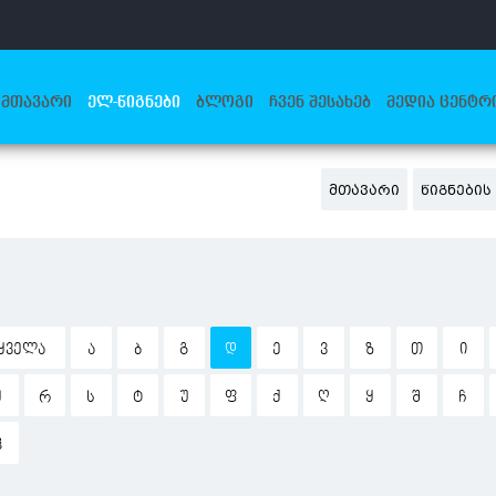
ᲛᲗᲐᲕᲐᲠᲘ
ᲔᲚ-ᲬᲘᲒᲜᲔᲑᲘ
ᲑᲚᲝᲒᲘ
ᲩᲕᲔᲜ ᲨᲔᲡᲐᲮᲔᲑ
ᲛᲔᲓᲘᲐ ᲪᲔᲜᲢᲠ
ᲛᲗᲐᲕᲐᲠᲘ
ᲬᲘᲒᲜᲔᲑᲘ
ᲧᲕᲔᲚᲐ
Ა
Ბ
Გ
Დ
Ე
Ვ
Ზ
Თ
Ი
Ჟ
Რ
Ს
Ტ
Უ
Ფ
Ქ
Ღ
Ყ
Შ
Ჩ
Ჰ