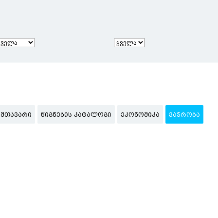
ᲛᲗᲐᲕᲐᲠᲘ
ᲬᲘᲒᲜᲔᲑᲘᲡ ᲙᲐᲢᲐᲚᲝᲒᲘ
ᲔᲙᲝᲜᲝᲛᲘᲙᲐ
ᲕᲐᲭᲠᲝᲑᲐ