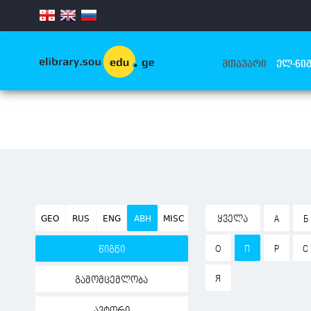
.
ᲛᲗᲐᲕᲐᲠᲘ
ᲔᲚ-ᲬᲘᲒ
GEO
RUS
ENG
ABH
MISC
ᲧᲕᲔᲚᲐ
А
Б
О
П
Р
С
წიგნი
Я
გამომცემლობა