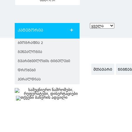
ავტორი
კატეგორია
ᲑᲘᲝᲒᲠᲐᲤᲘᲐ 2
ᲒᲔᲜᲔᲐᲚᲝᲒᲘᲐ
ᲒᲕᲐᲠᲘᲨᲕᲘᲚᲝᲑᲘᲡ ᲢᲘᲢᲣᲚᲔᲑᲘ
ᲛᲗᲐᲕᲐᲠᲘ
ᲬᲘᲒᲜᲔ
ᲓᲠᲝᲨᲔᲑᲘ
ᲰᲔᲠᲐᲚᲓᲘᲙᲐ