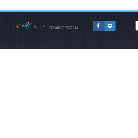
© ს.ს.უ - ელ-ბიბლიოთეკა