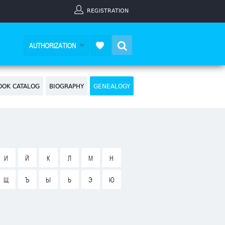
REGISTRATION
Search
AUTHORIZATION
OOK CATALOG
BIOGRAPHY
GENEALOGY
И
Й
К
Л
М
Н
Щ
Ъ
Ы
Ь
Э
Ю