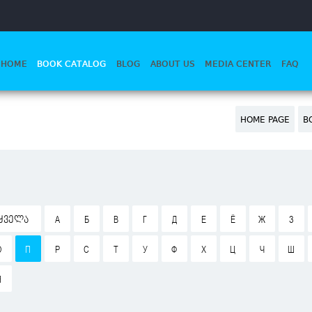
HOME
BOOK CATALOG
BLOG
ABOUT US
MEDIA CENTER
FAQ
HOME PAGE
B
ᲧᲕᲔᲚᲐ
А
Б
В
Г
Д
Е
Ё
Ж
З
О
П
Р
С
Т
У
Ф
Х
Ц
Ч
Ш
Я