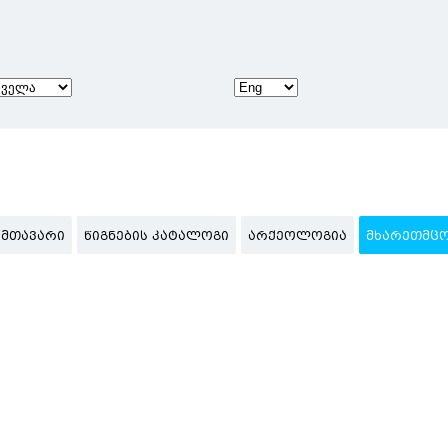
ᲛᲗᲐᲕᲐᲠᲘ
ᲬᲘᲒᲜᲔᲑᲘᲡ ᲙᲐᲢᲐᲚᲝᲒᲘ
ᲐᲠᲥᲔᲝᲚᲝᲒᲘᲐ
ᲛᲮᲐᲠᲔᲗᲛᲪ