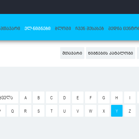
ᲛᲗᲐᲕᲐᲠᲘ
ᲔᲚ-ᲬᲘᲒᲜᲔᲑᲘ
ᲑᲚᲝᲒᲘ
ᲩᲕᲔᲜ ᲨᲔᲡᲐᲮᲔᲑ
ᲛᲔᲓᲘᲐ ᲪᲔᲜᲢᲠ
ᲛᲗᲐᲕᲐᲠᲘ
ᲬᲘᲒᲜᲔᲑᲘᲡ ᲙᲐᲢᲐᲚᲝᲒᲘ
ᲧᲕᲔᲚᲐ
A
B
C
D
E
F
G
H
I
P
Q
R
S
T
U
V
W
X
Y
Z