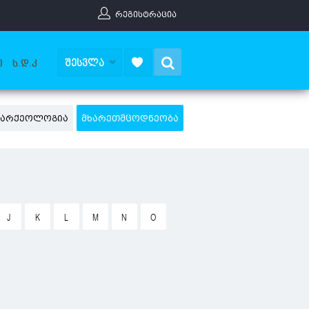
ᲠᲔᲒᲘᲡᲢᲠᲐᲪᲘᲐ
Search
ᲨᲔᲡᲕᲚᲐ
Ი
Ხ.Დ.Კ
ᲐᲠᲥᲔᲝᲚᲝᲒᲘᲐ
ᲛᲮᲐᲠᲔᲗᲛᲪᲝᲓᲜᲔᲝᲑᲐ
J
K
L
M
N
O