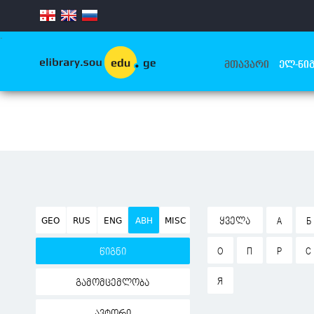
.
ᲛᲗᲐᲕᲐᲠᲘ
ᲔᲚ-ᲬᲘᲒ
GEO
RUS
ENG
ABH
MISC
ᲧᲕᲔᲚᲐ
А
Б
О
П
Р
С
წიგნი
Я
გამომცემლობა