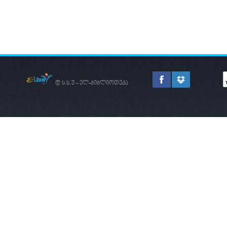
© ს.ს.უ - ელ-ბიბლიოთეკა