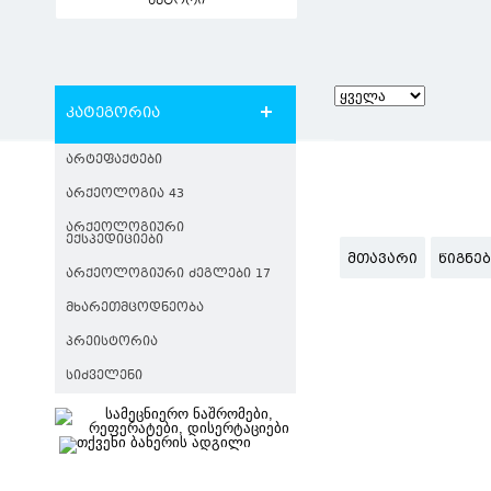
ავტორი
კატეგორია
ᲐᲠᲢᲔᲤᲐᲥᲢᲔᲑᲘ
ᲐᲠᲥᲔᲝᲚᲝᲒᲘᲐ 43
ᲐᲠᲥᲔᲝᲚᲝᲒᲘᲣᲠᲘ
ᲔᲥᲡᲞᲔᲓᲘᲪᲘᲔᲑᲘ
ᲛᲗᲐᲕᲐᲠᲘ
ᲬᲘᲒᲜᲔ
ᲐᲠᲥᲔᲝᲚᲝᲒᲘᲣᲠᲘ ᲫᲔᲒᲚᲔᲑᲘ 17
ᲛᲮᲐᲠᲔᲗᲛᲪᲝᲓᲜᲔᲝᲑᲐ
ᲞᲠᲔᲘᲡᲢᲝᲠᲘᲐ
ᲡᲘᲫᲕᲔᲚᲔᲜᲘ