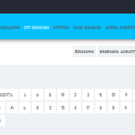
ᲛᲗᲐᲕᲐᲠᲘ
ᲔᲚ-ᲬᲘᲒᲜᲔᲑᲘ
ᲑᲚᲝᲒᲘ
ᲩᲕᲔᲜ ᲨᲔᲡᲐᲮᲔᲑ
ᲛᲔᲓᲘᲐ ᲪᲔᲜᲢᲠ
ᲛᲗᲐᲕᲐᲠᲘ
ᲬᲘᲒᲜᲔᲑᲘᲡ ᲙᲐᲢᲐ
ᲧᲕᲔᲚᲐ
Ა
Ბ
Გ
Დ
Ე
Ვ
Ზ
Თ
Ი
Ჟ
Რ
Ს
Ტ
Უ
Ფ
Ქ
Ღ
Ყ
Შ
Ჩ
Ჰ