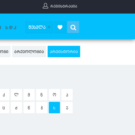
ᲠᲔᲒᲘᲡᲢᲠᲐᲪᲘᲐ
Search
ᲨᲔᲡᲕᲚᲐ
Ი
Ხ.Დ.Კ
ᲚᲝᲒᲘ
ᲐᲠᲥᲔᲝᲚᲝᲒᲘᲐ
ᲞᲠᲔᲘᲡᲢᲝᲠᲘᲐ
Კ
Ლ
Მ
Ნ
Ო
Პ
Ც
Ძ
Წ
Ჭ
Ხ
Ჯ