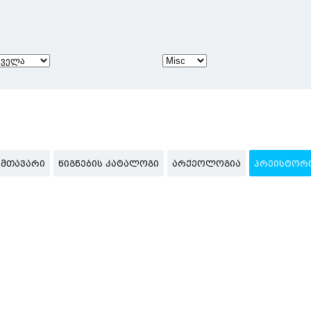
ᲛᲗᲐᲕᲐᲠᲘ
ᲬᲘᲒᲜᲔᲑᲘᲡ ᲙᲐᲢᲐᲚᲝᲒᲘ
ᲐᲠᲥᲔᲝᲚᲝᲒᲘᲐ
ᲞᲠᲔᲘᲡᲢᲝᲠ