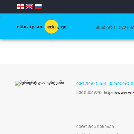
.
ᲛᲗᲐᲕᲐᲠᲘ
ᲔᲚ-ᲬᲘᲒ
ავტორი (ები): ჰერბერტ
ვებგვერდი:
https://www.wi
ავტორის შესახებ