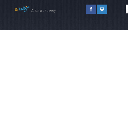
© S.S.U - E-Library