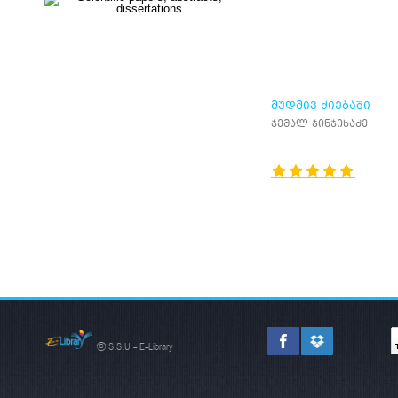
ᲛᲣᲓᲛᲘᲕ ᲫᲘᲔᲑᲐᲨᲘ
ჯემალ ჯინჯიხაძე
© S.S.U - E-Library