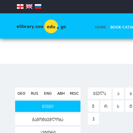
.
HOME
BOOK CATA
GEO
RUS
ENG
ABH
MISC
ᲧᲕᲔᲚᲐ
Ა
Ბ
Ჟ
Რ
Ს
Ტ
წიგნი
Ჰ
გამომცემლობა