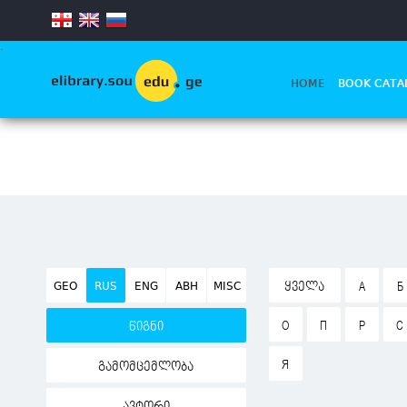
.
HOME
BOOK CATA
GEO
RUS
ENG
ABH
MISC
ᲧᲕᲔᲚᲐ
А
Б
О
П
Р
С
წიგნი
Я
გამომცემლობა