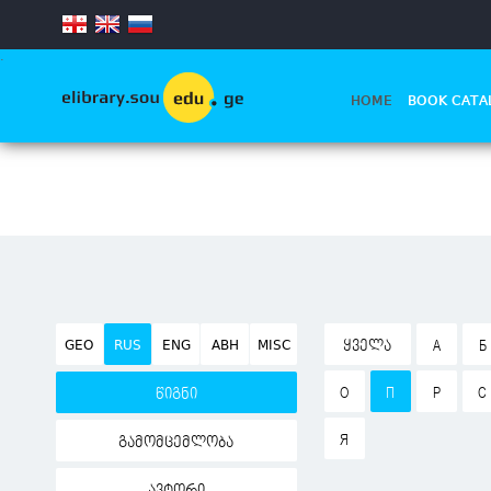
.
HOME
BOOK CATA
GEO
RUS
ENG
ABH
MISC
ᲧᲕᲔᲚᲐ
А
Б
О
П
Р
С
წიგნი
Я
გამომცემლობა