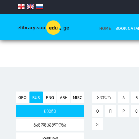
.
HOME
BOOK CATA
GEO
RUS
ENG
ABH
MISC
ᲧᲕᲔᲚᲐ
А
Б
О
П
Р
С
წიგნი
Я
გამომცემლობა