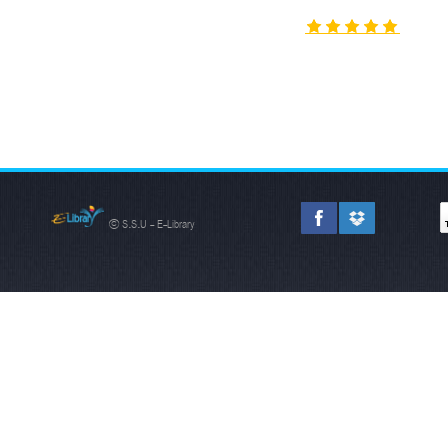
© S.S.U - E-Library