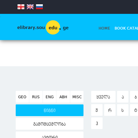
.
HOME
BOOK CATA
GEO
RUS
ENG
ABH
MISC
ᲧᲕᲔᲚᲐ
Ა
Ბ
Ჟ
Რ
Ს
Ტ
წიგნი
Ჰ
გამომცემლობა