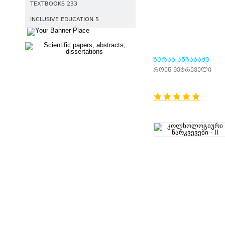
TEXTBOOKS 233
INCLUSIVE EDUCATION 5
ᲖᲣᲠᲐᲑ ᲐᲜᲩᲐᲑᲐᲫᲔ
როინ მეტრეველი