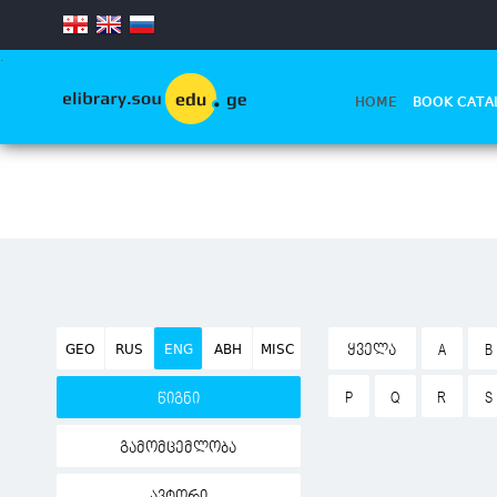
.
HOME
BOOK CATA
GEO
RUS
ENG
ABH
MISC
ᲧᲕᲔᲚᲐ
A
B
P
Q
R
S
წიგნი
გამომცემლობა