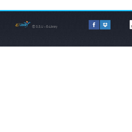
© S.S.U - E-Library