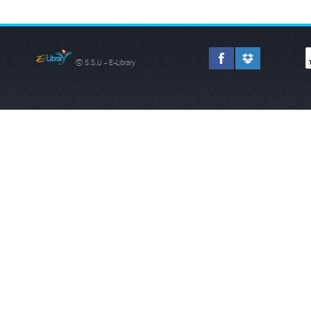
© S.S.U - E-Library