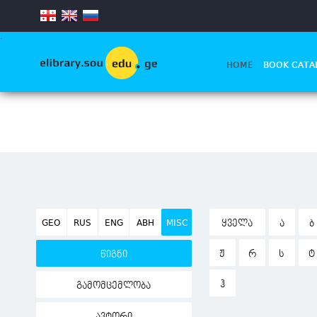
.
HOME
BOOK CATA
GEO
RUS
ENG
ABH
MISC
ᲧᲕᲔᲚᲐ
Ა
Ბ
Ჟ
Რ
Ს
Ტ
წიგნი
Ჰ
გამომცემლობა