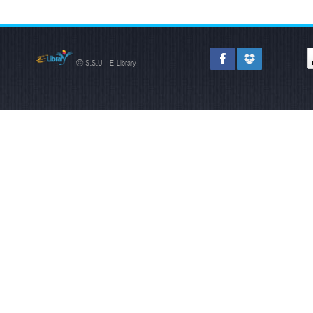
© S.S.U - E-Library