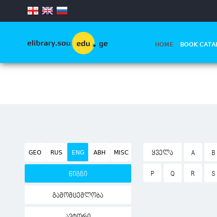
.
HOME
BOOK CATA
GEO
RUS
ENG
ABH
MISC
ᲧᲕᲔᲚᲐ
A
B
P
Q
R
S
წიგნი
გამომცემლობა