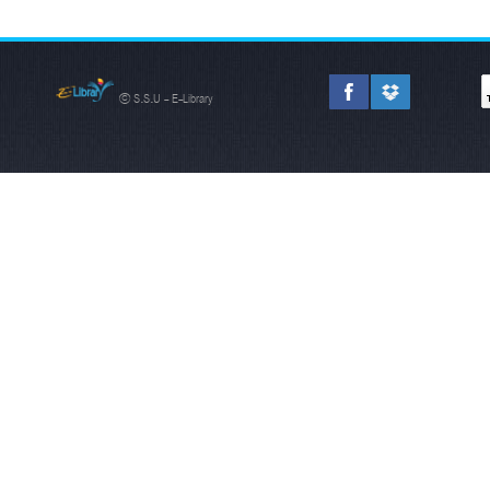
© S.S.U - E-Library