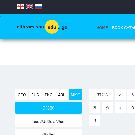
.
HOME
BOOK CATA
GEO
RUS
ENG
ABH
MISC
ᲧᲕᲔᲚᲐ
Ა
Ბ
Ჟ
Რ
Ს
Ტ
წიგნი
Ჰ
გამომცემლობა