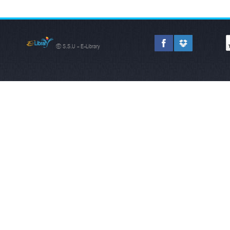
© S.S.U - E-Library