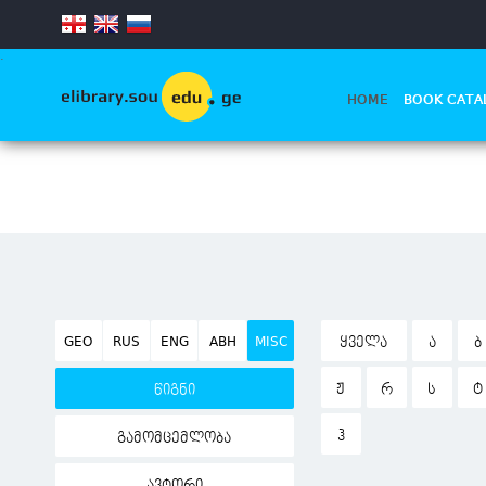
.
HOME
BOOK CATA
GEO
RUS
ENG
ABH
MISC
ᲧᲕᲔᲚᲐ
Ა
Ბ
Ჟ
Რ
Ს
Ტ
წიგნი
Ჰ
გამომცემლობა