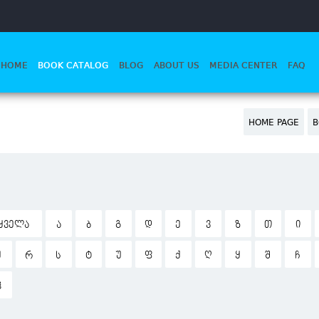
HOME
BOOK CATALOG
BLOG
ABOUT US
MEDIA CENTER
FAQ
HOME PAGE
B
ᲧᲕᲔᲚᲐ
Ა
Ბ
Გ
Დ
Ე
Ვ
Ზ
Თ
Ი
Ჟ
Რ
Ს
Ტ
Უ
Ფ
Ქ
Ღ
Ყ
Შ
Ჩ
Ჰ