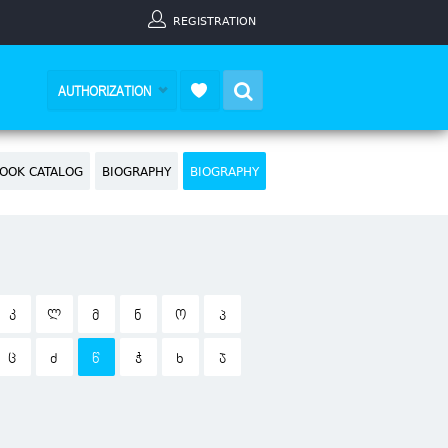
REGISTRATION
Search
AUTHORIZATION
OOK CATALOG
BIOGRAPHY
BIOGRAPHY
Კ
Ლ
Მ
Ნ
Ო
Პ
Ც
Ძ
Წ
Ჭ
Ხ
Ჯ