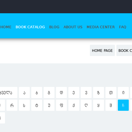
HOME
BOOK CATALOG
BLOG
ABOUT US
MEDIA CENTER
FAQ
HOME PAGE
BOOK C
ᲧᲕᲔᲚᲐ
Ა
Ბ
Გ
Დ
Ე
Ვ
Ზ
Თ
Ი
Ჟ
Რ
Ს
Ტ
Უ
Ფ
Ქ
Ღ
Ყ
Შ
Ჩ
Ჰ