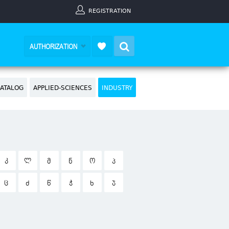
REGISTRATION
Search
AUTHORIZATION
ATALOG
APPLIED-SCIENCES
INDUSTRY
Კ
Ლ
Მ
Ნ
Ო
Პ
Ც
Ძ
Წ
Ჭ
Ხ
Ჯ