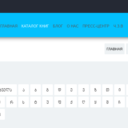
ГЛАВНАЯ
КАТАЛОГ КНИГ
БЛОГ
О НАС
ПРЕСС-ЦЕНТР
Ч.З.В
ГЛАВНАЯ
ᲧᲕᲔᲚᲐ
Ა
Ბ
Გ
Დ
Ე
Ვ
Ზ
Თ
Ი
Ჟ
Რ
Ს
Ტ
Უ
Ფ
Ქ
Ღ
Ყ
Შ
Ჩ
Ჰ