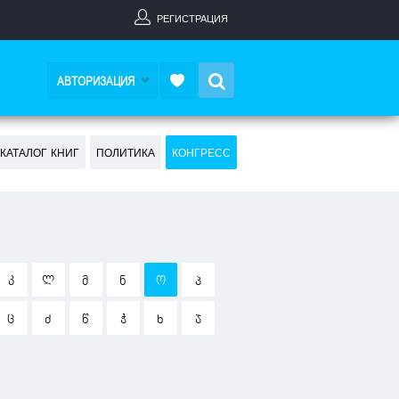
РЕГИСТРАЦИЯ
Search
АВТОРИЗАЦИЯ
КАТАЛОГ КНИГ
ПОЛИТИКА
КОНГРЕСС
Კ
Ლ
Მ
Ნ
Ო
Პ
Ც
Ძ
Წ
Ჭ
Ხ
Ჯ