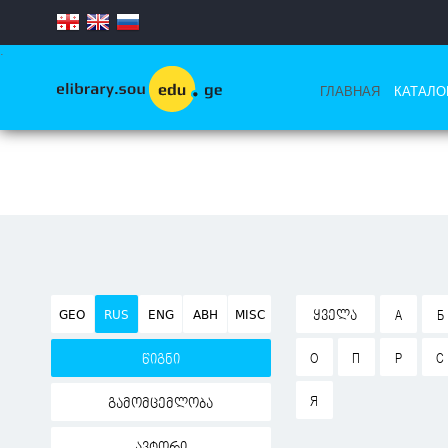
.
ГЛАВНАЯ
КАТАЛО
GEO
RUS
ENG
ABH
MISC
ᲧᲕᲔᲚᲐ
А
Б
О
П
Р
С
წიგნი
Я
გამომცემლობა