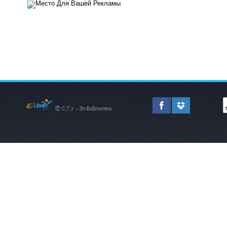
© С.Г.У - Эл-Библиотека