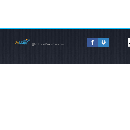
© С.Г.У - Эл-Библиотека