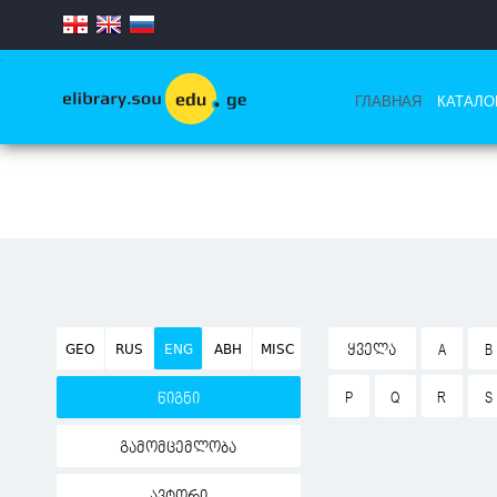
.
ГЛАВНАЯ
КАТАЛО
GEO
RUS
ENG
ABH
MISC
ᲧᲕᲔᲚᲐ
A
B
P
Q
R
S
წიგნი
გამომცემლობა