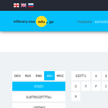
.
ГЛАВНАЯ
КАТАЛО
GEO
RUS
ENG
ABH
MISC
ᲧᲕᲔᲚᲐ
А
Б
О
П
Р
С
წიგნი
Я
გამომცემლობა