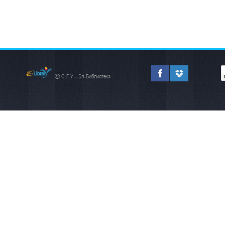
© С.Г.У - Эл-Библиотека