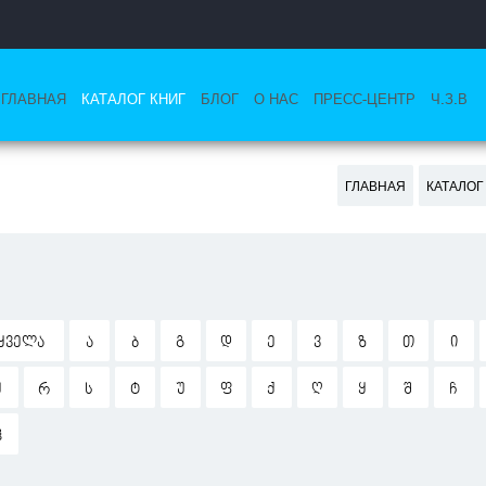
ГЛАВНАЯ
КАТАЛОГ КНИГ
БЛОГ
О НАС
ПРЕСС-ЦЕНТР
Ч.З.В
ГЛАВНАЯ
КАТАЛОГ
ᲧᲕᲔᲚᲐ
Ა
Ბ
Გ
Დ
Ე
Ვ
Ზ
Თ
Ი
Ჟ
Რ
Ს
Ტ
Უ
Ფ
Ქ
Ღ
Ყ
Შ
Ჩ
Ჰ