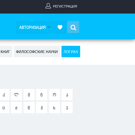
РЕГИСТРАЦИЯ
Search
АВТОРИЗАЦИЯ
 КНИГ
ФИЛОСОФСКИЕ НАУКИ
ЛОГИКА
Კ
Ლ
Მ
Ნ
Ო
Პ
Ც
Ძ
Წ
Ჭ
Ხ
Ჯ